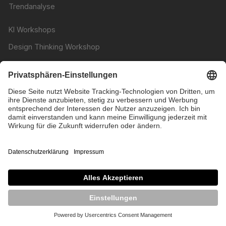
Trendanalyse
KI Workshops
Design Thinking Workshop
Design Sprints
Customer Journey Workshop
Persona Workshop
Nudging Workshop
Branding Workshop
UX / UI Design
Design System Entwicklung
User Research
Markenkommunikation