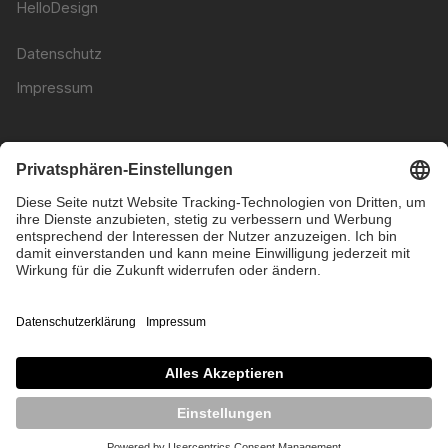
HelloDesign
Datenschutz
Impressum
HelloDesign® ist eine Marke der HelloNew GmbH &
Co. KG, 2025