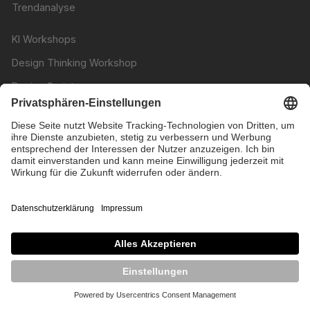
Trendanalyse
KI Workshops
Design Thinking Workshop
Design Sprints
Customer Journey Workshop
Persona Workshop
Nudging Workshop
Branding Workshop
UX / UI Design
Design System Entwicklung
User Research
Markenkommunikation