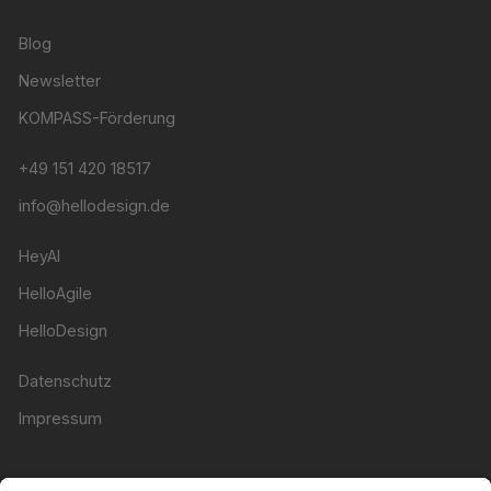
Blog
Newsletter
KOMPASS-Förderung
+49 151 420 18517
info@hellodesign.de
HeyAI
HelloAgile
HelloDesign
Datenschutz
Impressum